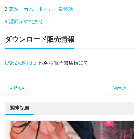
3.
妄想・カム・トゥルー最終話
4.
淫雨がやむまで
ダウンロード販売情報
FANZA
Kindle
他各種電子書店様にて
« Prev
Next »
関連記事