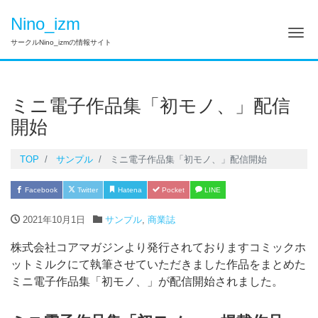
Nino_izm
Me
サークルNino_izmの情報サイト
ミニ電子作品集「初モノ、」配信
開始
TOP
サンプル
ミニ電子作品集「初モノ、」配信開始
Facebook
Twitter
Hatena
Pocket
LINE
2021年10月1日
サンプル
,
商業誌
株式会社コアマガジンより発行されておりますコミックホ
ットミルクにて執筆させていただきました作品をまとめた
ミニ電子作品集「初モノ、」が配信開始されました。